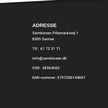
ADRESSE
Sambiosen Pillemarksvej 1
8305 Samsø
Tlf.: 61 72 31 71
info@sambiosen.dk
CVR : 38364502
EAN-nummer: 5797200144607