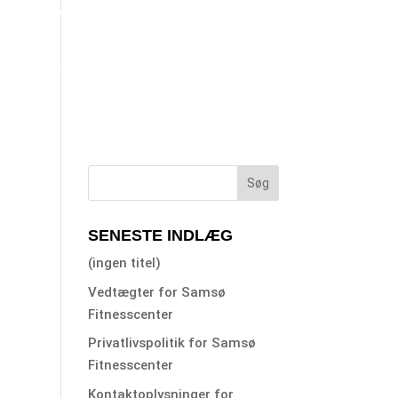
BLIV SPONSOR
OM SAMBIOSEN
KONTAKT OS
KØKKENET
FRIVILLIGCENTER SAMSØ
SENESTE INDLÆG
(ingen titel)
Vedtægter for Samsø
Fitnesscenter
Privatlivspolitik for Samsø
Fitnesscenter
Kontaktoplysninger for