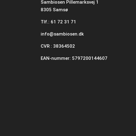
Sambiosen Pillemarksvej 1
8305 Samsø
Tlf.: 61 72 31 71
info@sambiosen.dk
CVR : 38364502
EAN-nummer: 5797200144607