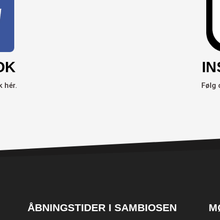
I
OK
Følg 
 hér.
ÅBNINGSTIDER I SAMBIOSEN
M