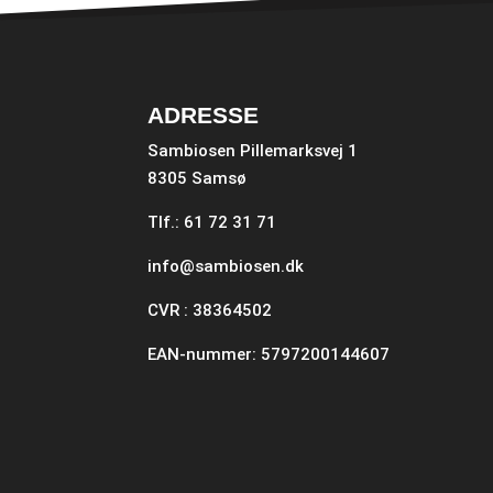
ADRESSE
Sambiosen Pillemarksvej 1
8305 Samsø
Tlf.: 61 72 31 71
info@sambiosen.dk
CVR : 38364502
EAN-nummer: 5797200144607