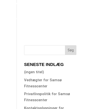
BLIV SPONSOR
OM SAMBIOSEN
KONTAKT OS
KØKKENET
FRIVILLIGCENTER SAMSØ
SENESTE INDLÆG
(ingen titel)
Vedtægter for Samsø
Fitnesscenter
Privatlivspolitik for Samsø
Fitnesscenter
Kontaktoplysninger for